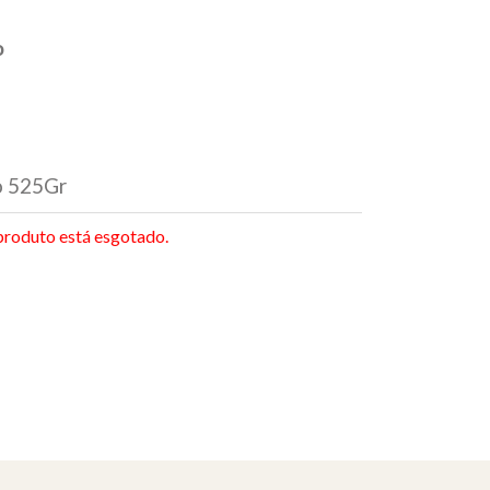
o
o 525Gr
produto está esgotado.