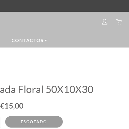
My
Yo
account
ha
0
CONTACTOS
ite
in
yo
car
ada Floral 50X10X30
€15,00
ESGOTADO