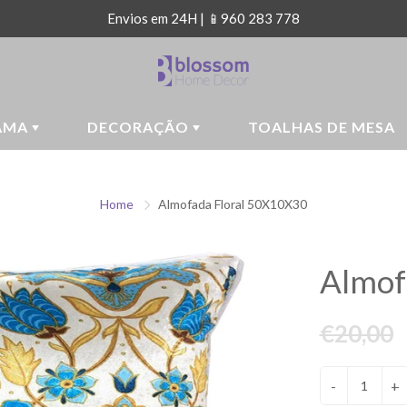
Envios em 24H | 📱960 283 778
AMA
DECORAÇÃO
TOALHAS DE MESA
Home
Almofada Floral 50X10X30
Almof
€20,00
-
+