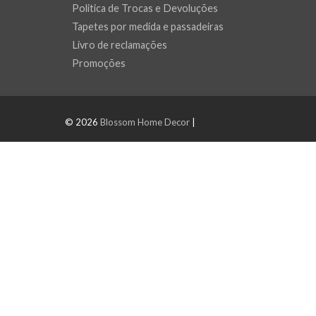
Politica de Trocas e Devoluções
Tapetes por medida e passadeiras
Livro de reclamações
Promoções
© 2026
Blossom Home Decor
|