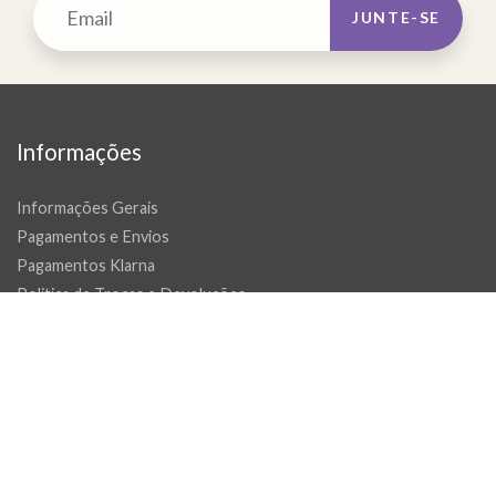
JUNTE-SE
Informações
Informações Gerais
Pagamentos e Envios
Pagamentos Klarna
Politica de Trocas e Devoluções
Tapetes por medida e passadeiras
Livro de reclamações
Promoções
Contactos