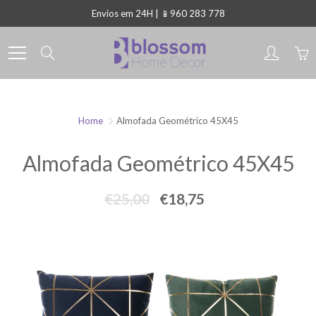
Skip
Envios em 24H | 📱960 283 778
to
Content
Search
Home
Almofada Geométrico 45X45
Almofada Geométrico 45X45
€25,00
€18,75