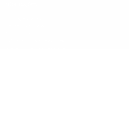
Informações
Informações Gerais
Pagamentos e Envios
Pagamentos Klarna
Politica de Trocas e Devoluções
Tapetes por medida e passadeiras
Livro de reclamações
Promoções
Contactos
Pesquisar
Sobre nós
Contactos
Perguntas Frequentes