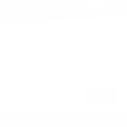
Assine a nossa
newsletter
Faça parte da nossa família e fique a par de todas
as novidades.
JUNTE-SE