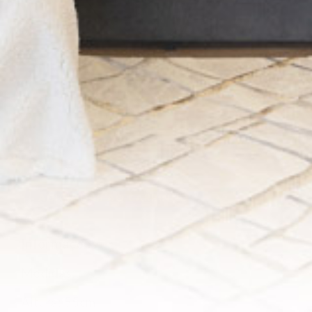
-
+
ADICIONAR AO CARRINHO
Informações
Medidas
:
Altura: 55cm