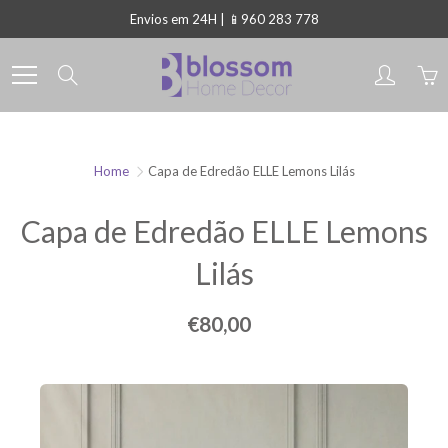
Skip
Envios em 24H | 📱960 283 778
to
Content
Search
Home
Capa de Edredão ELLE Lemons Lilás
Capa de Edredão ELLE Lemons
Lilás
€80,00