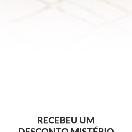
ESGOTADO
-
+
Composição 100% Poliéster
Medida 160X200
com 1 fronha 70X80
Desculpe. O produto está esgotado.
RECEBEU UM
RELATED PRODUCTS
DESCONTO MISTÉRIO