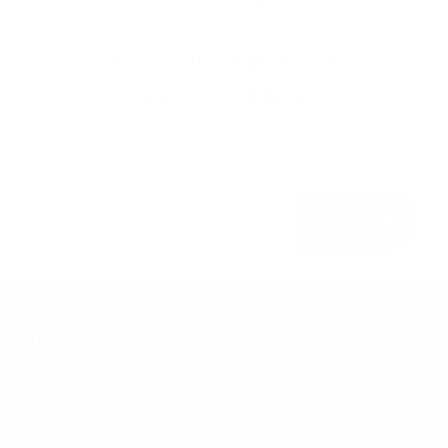
Assine a nossa
newsletter
Faça parte da nossa família e fique a par de todas
as novidades.
JUNTE-SE
Informações
Informações Gerais
Pagamentos e Envios
Pagamentos Klarna