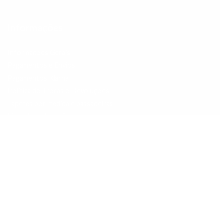
Informações
Informações Gerais
Pagamentos e Envios
Pagamentos Klarna
Politica de Trocas e Devoluções
Tapetes por medida e passadeiras
Livro de reclamações
Promoções
Contactos
Pesquisar
Sobre nós
Contactos