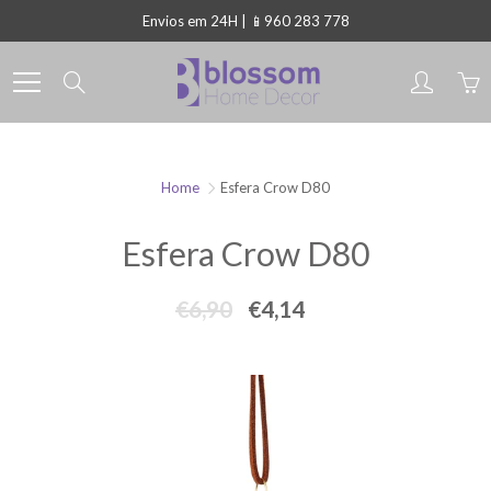
Skip
Envios em 24H | 📱960 283 778
to
Content
Search
Home
Esfera Crow D80
Esfera Crow D80
€6,90
€4,14