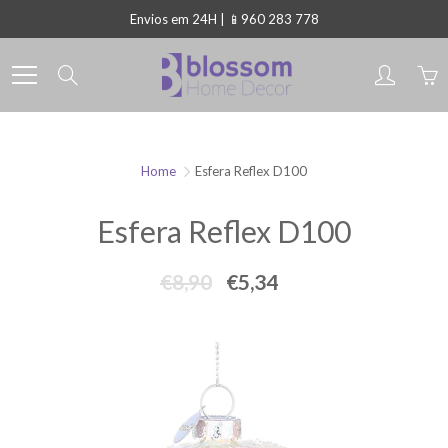
Skip
Envios em 24H | 📱960 283 778
to
Content
Search
Home
Esfera Reflex D100
Esfera Reflex D100
€8,90
€5,34