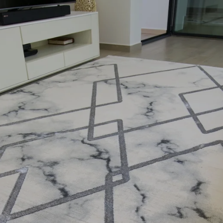
Para receber, diga-nos o que procura?
TAPETES
DECORAÇÃO
TEXTÊIS
Não quero desconto