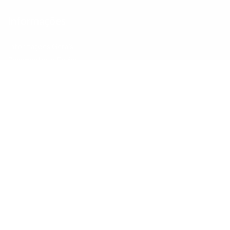
Informações
Informações Gerais
Pagamentos e Envios
Pagamentos Klarna
Politica de Trocas e Devoluções
Tapetes por medida e passadeiras
Livro de reclamações
Promoções
Contactos
Pesquisar
Sobre nós
Contactos
Perguntas Frequentes