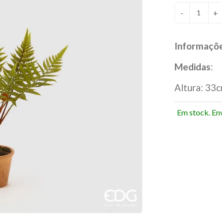
-
+
Informaçõ
Medidas
:
Altura: 33
Em stock. En