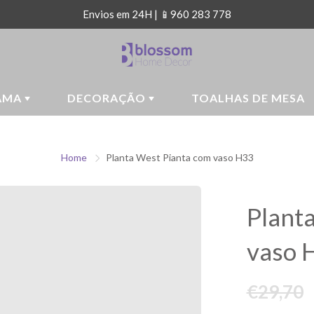
Envios em 24H | 📱960 283 778
AMA
DECORAÇÃO
TOALHAS DE MESA
Home
Planta West Pianta com vaso H33
Plant
vaso 
€29,70