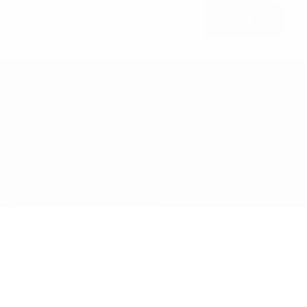
JUNTE-SE
Informações
Informações Gerais
Pagamentos e Envios
Pagamentos Klarna
Politica de Trocas e Devoluções
Tapetes por medida e passadeiras
Livro de reclamações
Promoções
Contactos