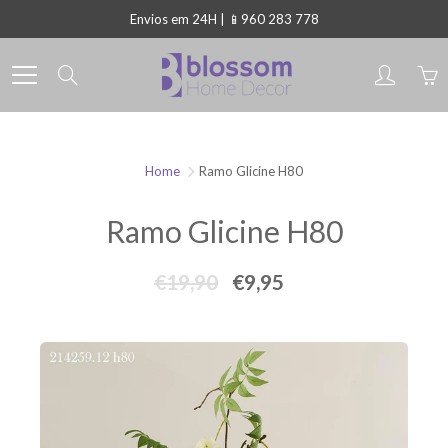
Skip
Envios em 24H | 📱960 283 778
to
Content
Search
Home
Ramo Glicine H80
Ramo Glicine H80
€19,90
€9,95