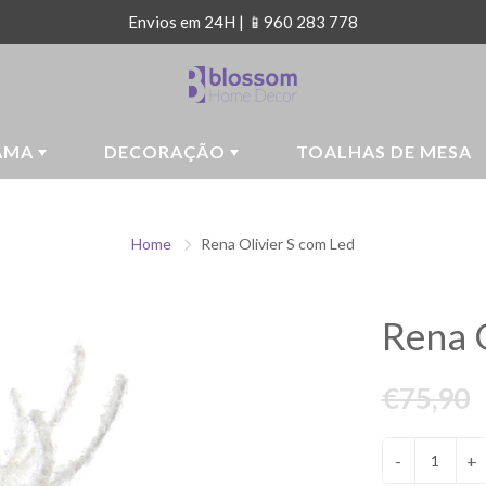
Envios em 24H | 📱960 283 778
AMA
DECORAÇÃO
TOALHAS DE MESA
Home
Rena Olivier S com Led
Rena O
€75,90
-
+