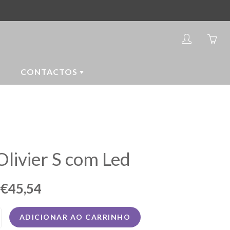
My
Yo
account
ha
0
CONTACTOS
ite
in
yo
car
livier S com Led
€45,54
ADICIONAR AO CARRINHO