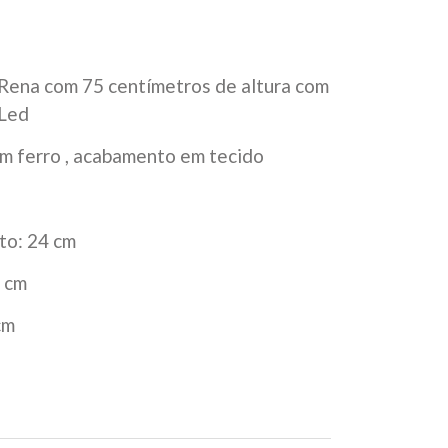
 Rena com 75 centímetros de altura com
 Led
em ferro , acabamento em tecido
o: 24 cm
0 cm
cm