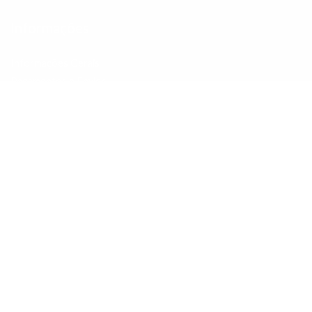
Informações
Informações Gerais
Pagamentos e Envios
Pagamentos Klarna
Politica de Trocas e Devoluções
Tapetes por medida e passadeiras
Livro de reclamações
Promoções
Contactos
Pesquisar
Sobre nós
Contactos
Perguntas Frequentes