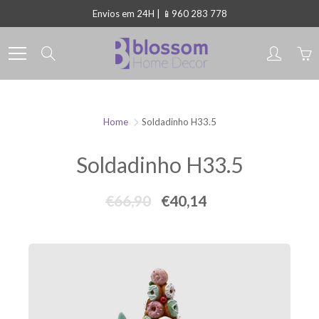
Skip
Envios em 24H | 📱960 283 778
to
Content
Search
Home
Soldadinho H33.5
Soldadinho H33.5
€66,90
€40,14