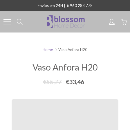
Skip
Envios em 24H | 📱960 283 778
to
Content
Search
Home
Vaso Anfora H20
Vaso Anfora H20
€55,77
€33,46