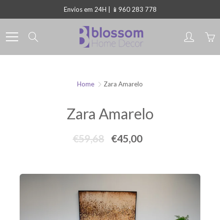
Skip
Envios em 24H | 📱960 283 778
to
Content
Search
Home
Zara Amarelo
Zara Amarelo
€59,68
€45,00