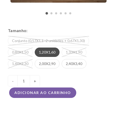
Tamanho:
Conjunto (0,57X1,1 -2 unidades + 0,67X1,30)
0,80X1,50
1,20X1,60
1,33X1,90
1,60X2,30
2,00X2,90
2,40X3,40
-
+
ADICIONAR AO CARRINHO