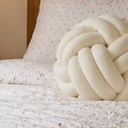
ESGOTADO
PROMOÇÃO
Capa de edredão
Capa de edredão
Frozen Azul (desenho
Frozen Azul (desenho
2)
3)
€10,50
€35,00
€10,50