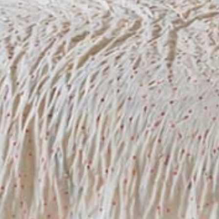
ESGOTADO
PROMOÇÃO
Capa de edredão
Capa de edredão
Princesas (Desenho 2)
Sereia
€10,50
€35,00
€10,50
PROMOÇÃO
ESGOTADO