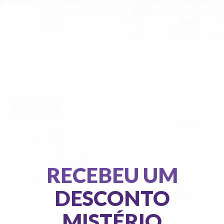
Edredão Kiev
€100,00
€49,00
Kids Céu
A partir de
€35,06
PROMOÇÃO
ESGOTADO
RECEBEU UM
DESCONTO
MISTÉRIO
Kids Cisne
Kids Coelho