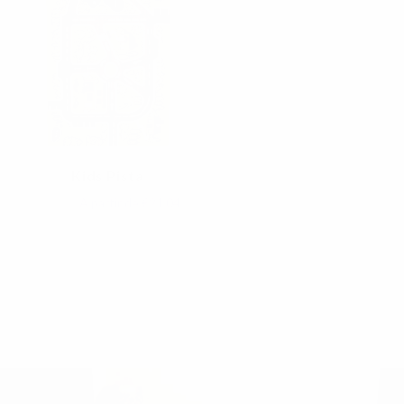
Kids Pista
€35,06
A partir de
€21,04