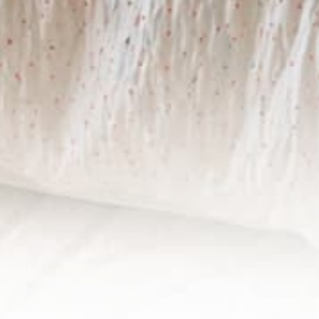
Capa de edredão Sofia
Capa de edredão
Vingadores
€35,00
€10,50
€10,50
PROMOÇÃO