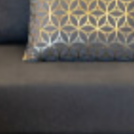
ESGOTADO
PROMOÇÃO
Sevilla Cinza
Sevilla Bege
A partir de
€30,24
€30,24
A partir de
€18,14
PROMOÇÃO