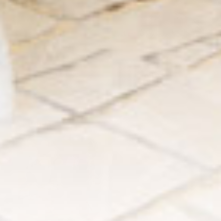
Zara Bege
Zara Cinza
€37,30
A partir de
€28,69
€37,30
A partir de
€28,69
PROMOÇÃO