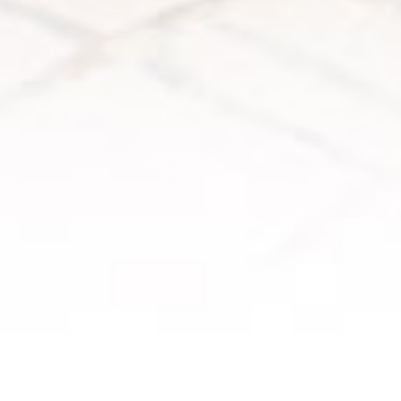
Zara Amarelo
Sharme Creme
€37,30
A partir de
€28,69
A partir de
€27,98
Sharme Cinza
Sharme Bege