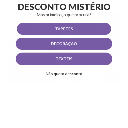
DESCONTO MISTÉRIO
Mas primeiro, o que procura?
TAPETES
DECORAÇÃO
TEXTÊIS
Não quero desconto
Versus Circular Branco
Versus Folhas Branco e
e Cinza -
Cinza - Indoor/outdoor
Indoor/outdoor
A partir de
€20,58
A partir de
€20,58