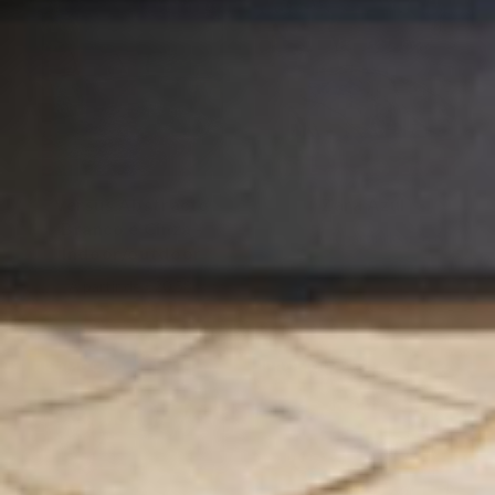
Versus Abstracto
Zara Azul
Branco e Cinza -
€37,30
A partir de
€28,69
Indoor/outdoor
A partir de
€20,58
PROMOÇÃO
PROMOÇÃO